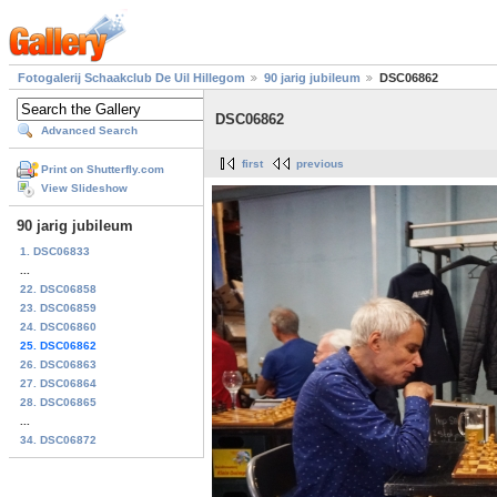
Fotogalerij Schaakclub De Uil Hillegom
90 jarig jubileum
DSC06862
DSC06862
Advanced Search
first
previous
Print on Shutterfly.com
View Slideshow
90 jarig jubileum
1. DSC06833
...
22. DSC06858
23. DSC06859
24. DSC06860
25. DSC06862
26. DSC06863
27. DSC06864
28. DSC06865
...
34. DSC06872