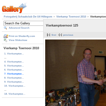
Fotogalerij Schaakclub De Uil Hillegom
Vierkamp Toernooi 2010
Vierkamptoe
Vierkamptoernooi 125
Advanced Search
first
previous
Print on Shutterfly.com
View Slideshow
Vierkamp Toernooi 2010
1. Vierkamptoe...
...
4. Vierkamptoe...
5. Vierkamptoe...
6. Vierkamptoe...
7. Vierkamptoe...
8. Vierkamptoe...
9. Vierkamptoe...
10. Vierkamptoe...
...
18. Vierkamptoe...