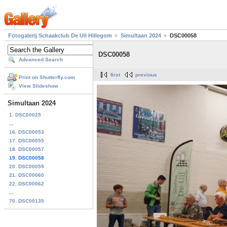
Fotogalerij Schaakclub De Uil Hillegom
Simultaan 2024
DSC00058
DSC00058
Advanced Search
first
previous
Print on Shutterfly.com
View Slideshow
Simultaan 2024
1. DSC00025
...
16. DSC00053
17. DSC00055
18. DSC00057
19. DSC00058
20. DSC00059
21. DSC00060
22. DSC00062
...
70. DSC00135