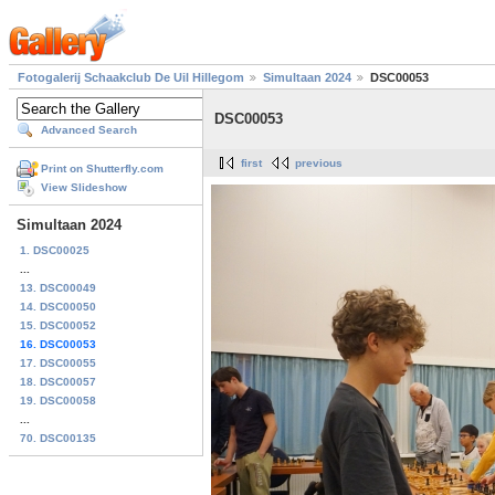
Fotogalerij Schaakclub De Uil Hillegom
Simultaan 2024
DSC00053
DSC00053
Advanced Search
first
previous
Print on Shutterfly.com
View Slideshow
Simultaan 2024
1. DSC00025
...
13. DSC00049
14. DSC00050
15. DSC00052
16. DSC00053
17. DSC00055
18. DSC00057
19. DSC00058
...
70. DSC00135