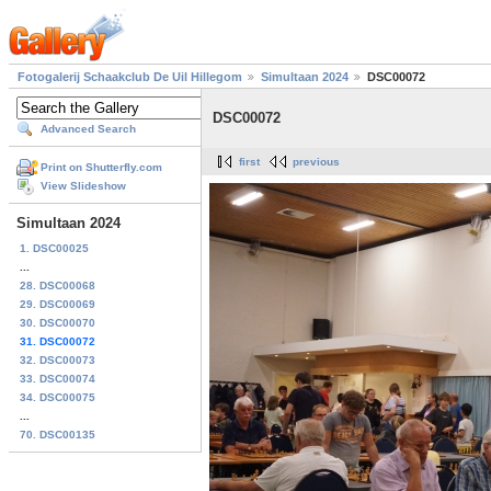
Fotogalerij Schaakclub De Uil Hillegom
Simultaan 2024
DSC00072
DSC00072
Advanced Search
first
previous
Print on Shutterfly.com
View Slideshow
Simultaan 2024
1. DSC00025
...
28. DSC00068
29. DSC00069
30. DSC00070
31. DSC00072
32. DSC00073
33. DSC00074
34. DSC00075
...
70. DSC00135