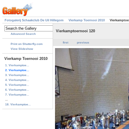
Fotogalerij Schaakclub De Uil Hillegom
Vierkamp Toernooi 2010
Vierkamptoe
Vierkamptoernooi 120
Advanced Search
first
previous
Print on Shutterfly.com
View Slideshow
Vierkamp Toernooi 2010
1. Vierkamptoe...
2. Vierkamptoe...
3. Vierkamptoe...
4. Vierkamptoe...
5. Vierkamptoe...
6. Vierkamptoe...
7. Vierkamptoe...
...
18. Vierkamptoe...