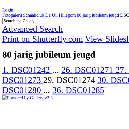
Login
Fotogalerij Schaakclub De Uil Hillegom
80 jarig jubileum jeugd
DSC
Advanced Search
Print on Shutterfly.com
View Slide
80 jarig jubileum jeugd
1. DSC01242
...
26. DSC01271
27.
DSC01273
29. DSC01274
30. DSC
DSC01280
...
36. DSC01285