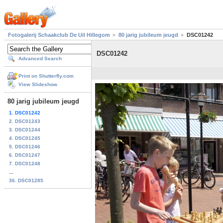
Fotogalerij Schaakclub De Uil Hillegom
80 jarig jubileum jeugd
DSC01242
DSC01242
Advanced Search
Print on Shutterfly.com
View Slideshow
80 jarig jubileum jeugd
1. DSC01242
2. DSC01243
3. DSC01244
4. DSC01245
5. DSC01246
6. DSC01247
7. DSC01248
...
36. DSC01285