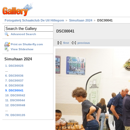
Fotogalerij Schaakclub De Uil Hillegom
Simultaan 2024
DSC00041
DSC00041
Advanced Search
first
previous
Print on Shutterfly.com
View Slideshow
Simultaan 2024
1. DSC00025
...
6. DSC00036
7. DSC00037
8. DSC00038
9. DSC00041
10. DSC00042
11. DSC00044
12. DSC00048
...
70. DSC00135