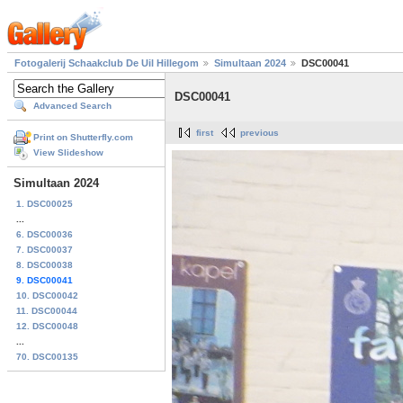
Fotogalerij Schaakclub De Uil Hillegom
Simultaan 2024
DSC00041
DSC00041
Advanced Search
first
previous
Print on Shutterfly.com
View Slideshow
Simultaan 2024
1. DSC00025
...
6. DSC00036
7. DSC00037
8. DSC00038
9. DSC00041
10. DSC00042
11. DSC00044
12. DSC00048
...
70. DSC00135