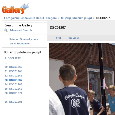
Fotogalerij Schaakclub De Uil Hillegom
80 jarig jubileum jeugd
DSC01267
DSC01267
Advanced Search
first
previous
Print on Shutterfly.com
View Slideshow
80 jarig jubileum jeugd
1. DSC01242
...
20. DSC01263
21. DSC01264
22. DSC01266
23. DSC01267
24. DSC01268
25. DSC01269
26. DSC01271
...
36. DSC01285