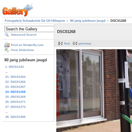
Fotogalerij Schaakclub De Uil Hillegom
80 jarig jubileum jeugd
DSC01268
DSC01268
Advanced Search
first
previous
Print on Shutterfly.com
View Slideshow
80 jarig jubileum jeugd
1. DSC01242
...
21. DSC01264
22. DSC01266
23. DSC01267
24. DSC01268
25. DSC01269
26. DSC01271
27. DSC01272
...
36. DSC01285